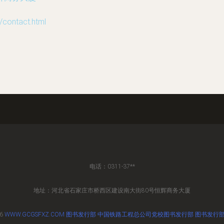
ntact.html
电话：0311-37**
地址：河北省石家庄市桥西区建设南大街80号恒辉商务大厦
26
WWW.GCGSFXZ.COM
图书发行部
中国铁路工程总公司党校图书发行部
图书发行