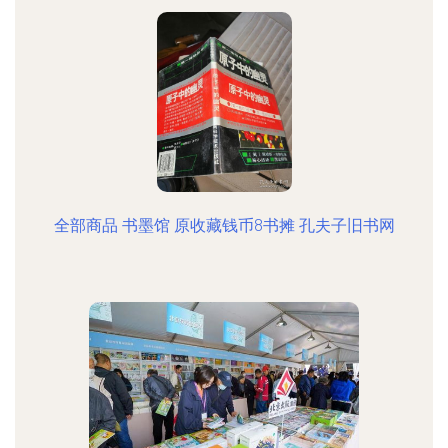
全部商品 书墨馆 原收藏钱币8书摊 孔夫子旧书网