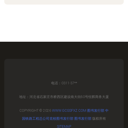
电话：0311-37**
地址：河北省石家庄市桥西区建设南大街80号恒辉商务大厦
COPYRIGHT © 2026
WWW.GCGSFXZ.COM
图书发行部
中
国铁路工程总公司党校图书发行部
图书发行部
版权所有
SITEMAP