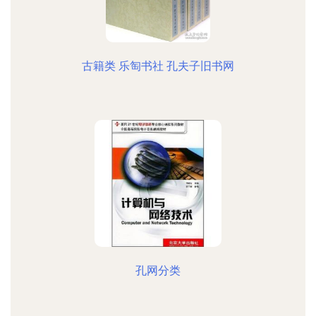
古籍类 乐匋书社 孔夫子旧书网
孔网分类