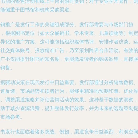
下书店的签售活动和线上平台的限时促销；对于专业学术著作，
可能侧重于图书馆和机构采购渠道。
营销推广是发行工作的关键组成部分。发行部需要与市场部门协
同，根据图书定位（如大众畅销书、学术专著、儿童读物等）制
差异化的推广方案。这可能包括组织媒体书评、安排作者访谈、
营社交媒体账号、投放精准广告，乃至策划跨界合作活动。有效
推广不仅能提升图书的知名度，更能激发读者的购买欲望，直接
动销售。
数据驱动决策在现代发行中日益重要。发行部通过分析销售数据
渠道反馈、市场趋势和读者行为，能够更精准地预测印量、优化
存、调整渠道策略并评估营销活动的效果。这种基于数据的洞察
有助于减少资源浪费，提升整体发行效率，并为未来的选题策划
供市场参考。
图书发行也面临着诸多挑战。例如，渠道竞争日益激烈，利润空