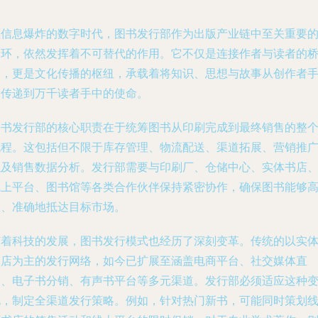
在信息爆炸的数字时代，图书发行部作为出版产业链中至关重要
一环，依然发挥着不可替代的作用。它不仅是连接作者与读者的
梁，更是文化传播的枢纽，承载着将知识、思想与故事从创作者
中传递到万千读者手中的使命。
图书发行部的核心职责在于统筹图书从印刷完成到最终销售的整
流程。这包括但不限于库存管理、物流配送、渠道拓展、营销推
以及销售数据分析。发行部需要与印刷厂、仓储中心、实体书店
线上平台、图书馆等各类合作伙伴保持紧密协作，确保图书能够
效、准确地抵达目标市场。
随着科技的发展，图书发行模式也经历了深刻变革。传统的以实
书店为主的发行网络，如今已扩展至涵盖电商平台、社交媒体直
销、电子书分销、有声书平台等多元渠道。发行部必须适应这种
化，制定全渠道发行策略。例如，针对热门新书，可能同时策划