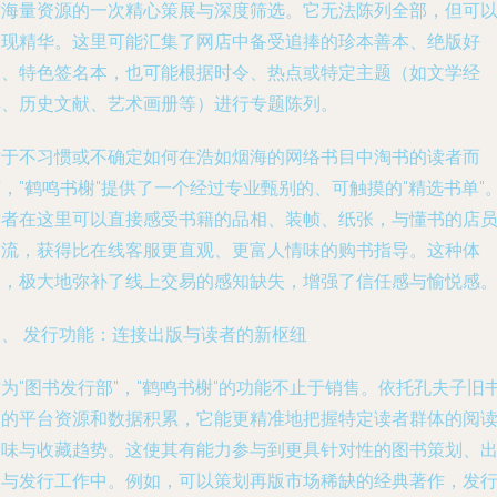
这海量资源的一次精心策展与深度筛选。它无法陈列全部，但可
呈现精华。这里可能汇集了网店中备受追捧的珍本善本、绝版好
书、特色签名本，也可能根据时令、热点或特定主题（如文学经
典、历史文献、艺术画册等）进行专题陈列。
对于不习惯或不确定如何在浩如烟海的网络书目中淘书的读者而
，"鹤鸣书榭"提供了一个经过专业甄别的、可触摸的"精选书单"
读者在这里可以直接感受书籍的品相、装帧、纸张，与懂书的店
交流，获得比在线客服更直观、更富人情味的购书指导。这种体
验，极大地弥补了线上交易的感知缺失，增强了信任感与愉悦感
三、 发行功能：连接出版与读者的新枢纽
为"图书发行部"，"鹤鸣书榭"的功能不止于销售。依托孔夫子旧
网的平台资源和数据积累，它能更精准地把握特定读者群体的阅
趣味与收藏趋势。这使其有能力参与到更具针对性的图书策划、
版与发行工作中。例如，可以策划再版市场稀缺的经典著作，发