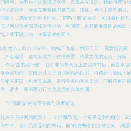
理的隔阂。但书籍不仅是信息载体，更是具有温度、触感与独特
史印记的实体。读者在屏幕前浏览书影、描述，与亲手摩挲纸页
嗅闻墨香，感受是完全不同的。"鹤鸣书榭"的成立，可以看作是孔
子旧书网对读者深度体验需求的一种回应，是其商业版图从纯线
向线上线下融合的一次重要战略延伸。
鹤鸣"之名，取自《诗经》"鹤鸣于九皋，声闻于天"，寓意清雅高
洁，声名远播，这与其致力于传播书香、传承文化的定位十分契
合。作为"图书发行部"，它并非简单意义上的实体书店，而是承担
更复合的功能：它既是孔夫子旧书网精品旧书、特色新书的线下
示与销售窗口，也是其出版、发行业务的实体支点，同时还是连
作者、读者、藏书家进行文化交流的实体空间。
、 "全部商品"的线下镜像与深度筛选
在孔夫子旧书网的网页上，"全部商品"是一个近乎无限的概念，涵
古今中外、各种品类品相的书籍。而"鹤鸣书榭"的实体空间，则是