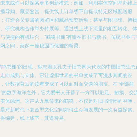
其未来或许可以探索更多创新模式：例如，利用实体空间举办线
直播导购、藏品鉴赏；提供线上订单线下自提或特定区域配送服
务；打造会员专属的阅览区和藏品预览活动；甚至与图书馆、博
馆、研究机构合作举办特展等。通过线上线下流量的相互转化、
验与便捷的有机结合，"鹤鸣书榭"有望在旧书与新书、传统书业与
联网之间，架起一座稳固而优雅的桥梁。
"鹤鸣书榭"的出现，标志着以孔夫子旧书网为代表的中国旧书生态
在走向成熟与立体。它让虚拟世界的书单变成了可漫步其间的长
廊，让数据背后的读者变成了可以面对面交谈的朋友。在"全部商
品"的数字海洋之外，它为爱书人开辟了一方可以驻足、触摸、交
的实体绿洲。这声从九皋传来的鹤鸣，不仅是对旧书情怀的召唤
更是对新时代下复合型文化空间如何生存与发展的一次有益探索
书香绵延，线上线下，其道皆昌。