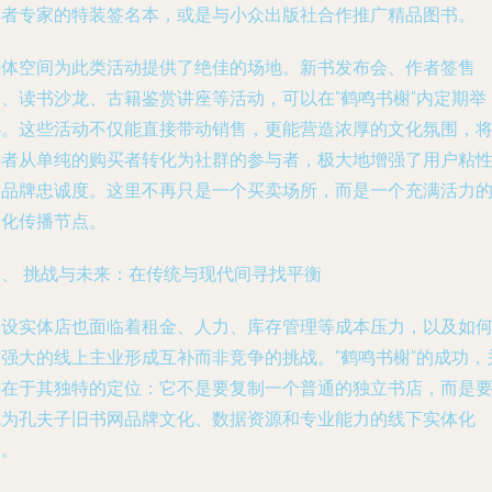
学者专家的特装签名本，或是与小众出版社合作推广精品图书。
实体空间为此类活动提供了绝佳的场地。新书发布会、作者签售
会、读书沙龙、古籍鉴赏讲座等活动，可以在"鹤鸣书榭"内定期举
办。这些活动不仅能直接带动销售，更能营造浓厚的文化氛围，
读者从单纯的购买者转化为社群的参与者，极大地增强了用户粘
和品牌忠诚度。这里不再只是一个买卖场所，而是一个充满活力
文化传播节点。
四、 挑战与未来：在传统与现代间寻找平衡
开设实体店也面临着租金、人力、库存管理等成本压力，以及如
与强大的线上主业形成互补而非竞争的挑战。"鹤鸣书榭"的成功，
键在于其独特的定位：它不是要复制一个普通的独立书店，而是
成为孔夫子旧书网品牌文化、数据资源和专业能力的线下实体化
身。