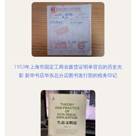
1953年上海市固定工商业拨货证明单背后的历史光
影 新华书店华东总分店图书发行部的税务印记