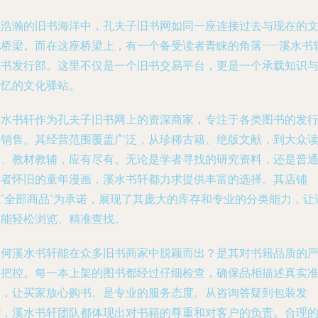
在浩瀚的旧书海洋中，孔夫子旧书网如同一座连接过去与现在的
化桥梁。而在这座桥梁上，有一个备受读者青睐的角落——溪水书
图书发行部。这里不仅是一个旧书交易平台，更是一个承载知识
记忆的文化驿站。
溪水书轩作为孔夫子旧书网上的资深商家，专注于各类图书的发
与销售。其经营范围覆盖广泛，从珍稀古籍、绝版文献，到大众
物、教材教辅，应有尽有。无论是学者寻找的研究资料，还是普
读者怀旧的童年漫画，溪水书轩都力求提供丰富的选择。其店铺
以“全部商品”为承诺，展现了其庞大的库存和专业的分类能力，让
客能轻松浏览、精准查找。
为何溪水书轩能在众多旧书商家中脱颖而出？是其对书籍品质的
格把控。每一本上架的图书都经过仔细检查，确保品相描述真实
确，让买家放心购书。是专业的服务态度。从咨询答疑到包装发
货，溪水书轩团队都体现出对书籍的尊重和对客户的负责。合理