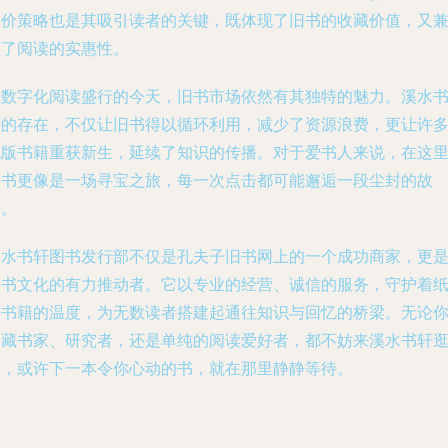
定价策略也是其吸引读者的关键，既体现了旧书的收藏价值，又
顾了阅读的实惠性。
在数字化阅读盛行的今天，旧书市场依然有其独特的魅力。溪水
轩的存在，不仅让旧书得以循环利用，减少了资源浪费，更让许
绝版书籍重获新生，延续了知识的传播。对于爱书人来说，在这
淘书更像是一场寻宝之旅，每一次点击都可能邂逅一段尘封的故
事。
溪水书轩图书发行部不仅是孔夫子旧书网上的一个成功商家，更
旧书文化的有力推动者。它以专业的经营、诚信的服务，守护着
质书籍的温度，为无数读者搭建起通往知识与回忆的桥梁。无论
是藏书家、研究者，还是单纯的阅读爱好者，都不妨来溪水书轩
逛，或许下一本令你心动的书，就在那里静静等待。