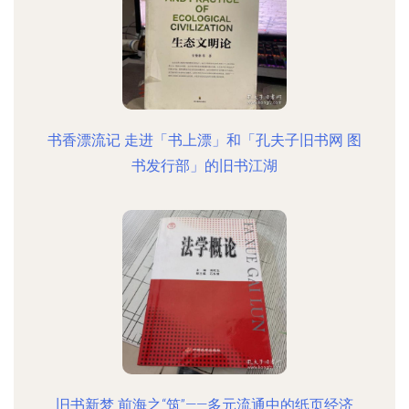
书香漂流记 走进「书上漂」和「孔夫子旧书网 图
书发行部」的旧书江湖
旧书新梦 前海之“筑”——多元流通中的纸页经济