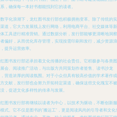
关系，确保每一本好书都能找到它的读者。
在数字化浪潮下，龙红图书发行部也积极拥抱变革。除了传统的
体渠道，它大力发展线上发行网络，利用电商平台、社交媒体等
媒体工具进行精准营销。通过数据分析，发行部能够更清晰地洞
读者偏好，从而优化库存管理，实现按需印刷和发行，减少资源
费，提升运营效率。
龙红图书发行部还承担着文化传播的社会责任。它积极参与各类
书展会、阅读推广活动，与出版方共同策划作者签售、读书沙龙
等，营造浓厚的阅读氛围。对于小众但具有较高价值的学术著作
地方文献，发行部也会努力开拓特定渠道，确保这些文化瑰宝不
淹没，促进文化多样性的传承与发展。
龙红图书发行部将继续以读者为中心，以技术为驱动，不断创新
务模式。它不仅是图书的“搬运工”，更是阅读风尚的引导者和文化