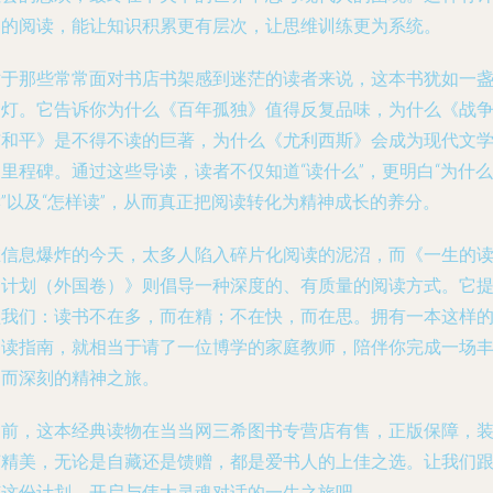
划的阅读，能让知识积累更有层次，让思维训练更为系统。
对于那些常常面对书店书架感到迷茫的读者来说，这本书犹如一
明灯。它告诉你为什么《百年孤独》值得反复品味，为什么《战
与和平》是不得不读的巨著，为什么《尤利西斯》会成为现代文
里程碑。通过这些导读，读者不仅知道“读什么”，更明白“为什么
”以及“怎样读”，从而真正把阅读转化为精神成长的养分。
在信息爆炸的今天，太多人陷入碎片化阅读的泥沼，而《一生的
书计划（外国卷）》则倡导一种深度的、有质量的阅读方式。它
醒我们：读书不在多，而在精；不在快，而在思。拥有一本这样
阅读指南，就相当于请了一位博学的家庭教师，陪伴你完成一场
富而深刻的精神之旅。
目前，这本经典读物在当当网三希图书专营店有售，正版保障，
帧精美，无论是自藏还是馈赠，都是爱书人的上佳之选。让我们
随这份计划，开启与伟大灵魂对话的一生之旅吧。