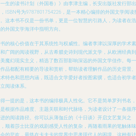
《一生的读书计划（外国卷）》由李津主编，长安出版社发行部
，ISBN号为9787801754226，是一本精心编排的外国文学阅读
南。这本书不仅是一份书单，更是一位智慧的引路人，为读者在
瀚的外国文学海洋中指明方向。
本书的核心价值在于其系统性与权威性。编者李津以深厚的学术
养和广阔的阅读视野，从古希腊史诗到现代派文学，从欧洲经典
拉美魔幻现实主义，精选了数百部影响深远的外国文学佳作。每
部作品都配有精要的导读和赏析，帮助读者理解作品的历史背景
艺术特色和思想内涵，既适合文学爱好者按图索骥，也适合初学
建立阅读体系。
值得一提的是，这本书的编排极具人性化。它不是简单罗列书名
而是根据作品难度、主题关联和时代脉络，为读者设计了一条循
渐进的阅读路径。你可以从薄伽丘的《十日谈》开启文艺复兴之
门，顺着莎士比亚的戏剧感受人性的复杂，再随着雨果的笔触体
社会的悲欢，最终在卡夫卡的世界中思考现代人的困境。这种有