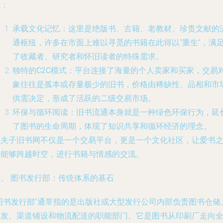
式：
承载文化记忆
：这里是绝版书、古籍、老教材、珍贵文献的
通枢纽，许多在市面上难以寻觅的书籍在此得以“重生”，满
了收藏者、研究者和怀旧读者的特殊需求。
独特的C2C模式
：平台连接了海量的个人卖家和买家，交易
象往往是孤本或存量极少的旧书，价格由稀缺性、品相和市
供需决定，形成了活跃的二级交易市场。
环保与循环阅读
：旧书流通本身就是一种绿色环保行为，延
了图书的生命周期，体现了知识共享和循环经济的理念。
孔夫子旧书网不仅是一个交易平台，更是一个文化社区，让爱书
人能够跨越时空，进行书籍与情感的交流。
三、 图书发行部：传统体系的基石
“图书发行部”通常指的是出版社或大型发行公司内部负责图书仓储
批发、渠道铺设和物流配送的职能部门。它是图书从印刷厂走向