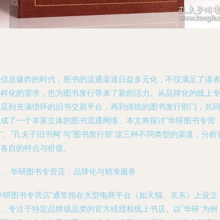
在信息爆炸的时代，图书的流通渠道日益多元化，不仅满足了读
多样化的需求，也为图书发行带来了新的活力。从品牌化的线上
营店到充满情怀的旧书交易平台，再到传统的图书发行部门，共
构成了一个丰富立体的图书流通网络。本文将探讨“华研图书专营
”、“孔夫子旧书网”与“图书发行部”这三种不同类型的渠道，分析
们各自的特点与价值。
一、 华研图书专营店：品牌化与精准服务
“华研图书专营店”通常指在大型电商平台（如天猫、京东）上设立
的、专注于特定品牌或品类的官方或授权线上书店。以“华研”为例