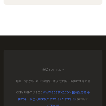
电话：0311-37**
地址：河北省石家庄市桥西区建设南大街80号恒辉商务大厦
COPYRIGHT © 2026
WWW.GCGSFXZ.COM
图书发行部
中
国铁路工程总公司党校图书发行部
图书发行部
版权所有
SITEMAP