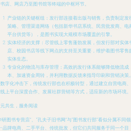
国书店、网店乃至图书馆等终端的中枢环节。
产业链的关键枢纽
：发行部连接着出版与销售，负责制定发
策略、管理渠道网络（包括新华书店系统、民营批发商、电
平台供货等），是图书实现大规模市场覆盖的引擎。
实体经济的支撑
：尽管线上零售蓬勃发展，但发行部对实体
店、校园书店等线下网点的支持至关重要，维护着图书零售
实体生态。
专业化的物流与库存管理
：高效的发行体系能够降低物流成
本、加速资金周转，并利用数据反馈来指导印刷和营销决策
在数字化冲击下，传统发行部也在积极转型，通过建立自营电商
与线上平台深度合作、发展社群营销等方式，适应新的市场环境
多元共生，服务阅读
华研图书专营店”、“孔夫子旧书网”与“图书发行部”看似分属不同
——品牌电商、二手平台、传统批发，但它们共同服务于同一个目