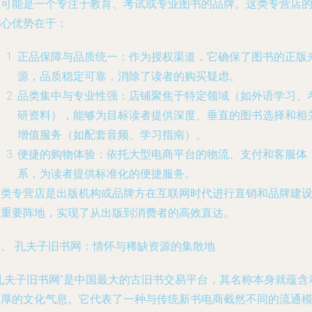
它可能是一个专注于教育、考试或专业图书的品牌。这类专营店
核心优势在于：
正品保障与品质统一
：作为授权渠道，它确保了图书的正版
源，品质稳定可靠，消除了读者的购买疑虑。
品类集中与专业性强
：店铺聚焦于特定领域（如外语学习、
研资料），能够为目标读者提供深度、垂直的图书选择和相
增值服务（如配套音频、学习指南）。
便捷的购物体验
：依托大型电商平台的物流、支付和客服体
系，为读者提供标准化的便捷服务。
这类专营店是出版机构或品牌方在互联网时代进行直销和品牌建
的重要阵地，实现了从出版到消费者的高效直达。
二、 孔夫子旧书网：情怀与稀缺资源的集散地
“孔夫子旧书网”是中国最大的古旧书交易平台，其名称本身就蕴含
浓厚的文化气息。它代表了一种与传统新书电商截然不同的流通