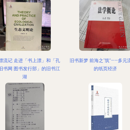
漂流记 走进「书上漂」和「孔
旧书新梦 前海之“筑”——多元
旧书网 图书发行部」的旧书江
的纸页经济
湖