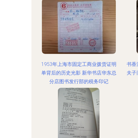
1953年上海市固定工商业拨货证明
书香
单背后的历史光影 新华书店华东总
夫子
分店图书发行部的税务印记