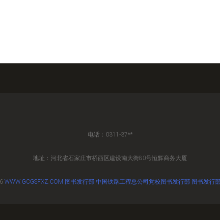
电话：0311-37**
地址：河北省石家庄市桥西区建设南大街80号恒辉商务大厦
26
WWW.GCGSFXZ.COM
图书发行部
中国铁路工程总公司党校图书发行部
图书发行